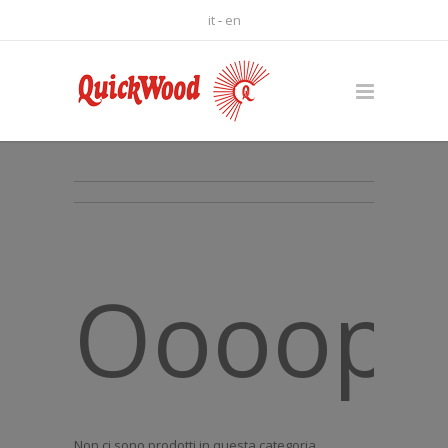
it
-
en
Oooops.
Non ci sono prodotti in questa categoria