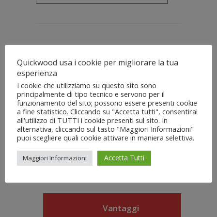
Quickwood usa i cookie per migliorare la tua
Caratteristiche
esperienza
I cookie che utilizziamo su questo sito sono
principalmente di tipo tecnico e servono per il
• Velocità di lavoro della spazzola da 200 A
funzionamento del sito; possono essere presenti cookie
1200 rpm, regolabile in continuo tramite
a fine statistico. Cliccando su "Accetta tutti", consentirai
all'utilizzo di TUTTI i cookie presenti sul sito. In
inverter
alternativa, cliccando sul tasto "Maggiori Informazioni"
• Tavolo a cuscino d'aria 1700 x 700 mm,
puoi scegliere quali cookie attivare in maniera selettiva.
equipaggiato con pompa vuoto di 1,5 Kw
• Ruote frenate sulle gambe di sostegno per
Accetta Tutti
Maggiori Informazioni
il rapido riposizionamento della macchina
Vantaggi