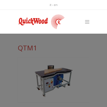
it
-
en
QTM1