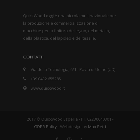
QuickWood oggi è una piccola multinazionale per
la produzione e commercializzazione di
macchine per la finitura del legno, del metallo,
della plastica, del lapideo e del tessile.
CONTATTI
Via della Tecnologia, 6/1 - Pavia di Udine (UD)
+39 0432 655285
www.quickwood.it
2017 © Quickwood Esperia - P.I. 02230040301 -
GDPR Policy
- Webdesign by
Max Petri